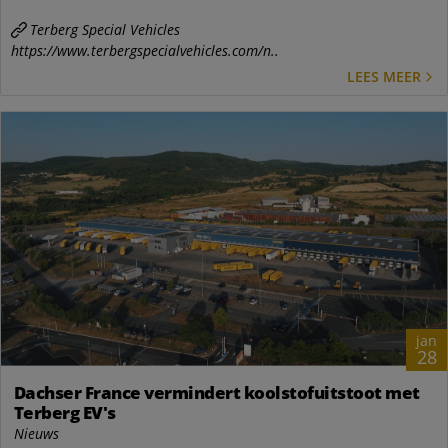
Terberg Special Vehicles
https://www.terbergspecialvehicles.com/n..
LEES MEER
jan
28
Dachser France vermindert koolstofuitstoot met
Terberg EV's
Nieuws