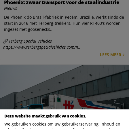
Phoenix: zwaar transport voor de staalindustrie
Nieuws
De Phoenix do Brasil-fabriek in Pecém, Brazilië, werkt sinds de
start in 2016 met Terberg-trekkers. Hun vier RT403's worden
ingezet met goosenecks...
Terberg Special Vehicles
https://www.terbergspecialvehicles.com/n..
LEES MEER
Deze website maakt gebruik van cookies.
We gebruiken cookies om uw gebruikerservaring, inhoud en