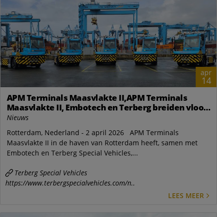
apr
14
APM Terminals Maasvlakte II,APM Terminals
Maasvlakte II, Embotech en Terberg breiden vloot
Automatische Terminal Tractors in Rotterdam uit
Nieuws
Rotterdam, Nederland - 2 april 2026 APM Terminals
Maasvlakte II in de haven van Rotterdam heeft, samen met
Embotech en Terberg Special Vehicles,...
Terberg Special Vehicles
https://www.terbergspecialvehicles.com/n..
LEES MEER