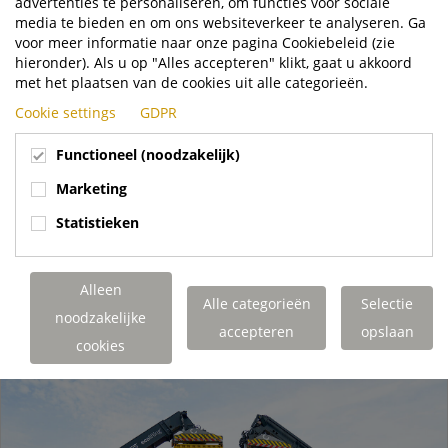
advertenties te personaliseren, om functies voor sociale
media te bieden en om ons websiteverkeer te analyseren. Ga
voor meer informatie naar onze pagina Cookiebeleid (zie
mrt
hieronder). Als u op "Alles accepteren" klikt, gaat u akkoord
19
met het plaatsen van de cookies uit alle categorieën.
HZ Logistics: geconditioneerd transport van
Cookie settings
GDPR
bloemen en groenten
Nieuws
Functioneel (noodzakelijk)
HZ Logistics in Maasdijk is gespecialiseerd in geconditioneerd
Marketing
transport van bloemen en groenten door heel Europa. Ze
gebruiken Terberg trekkers om...
Statistieken
Terberg Special Vehicles
https://www.terbergspecialvehicles.com/n..
Alleen
Alle categorieën
Selectie
LEES MEER
noodzakelijke
accepteren
opslaan
cookies